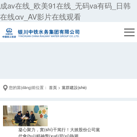
成av在线_欧美91在线_无码va有码_日韩
在线αv_AV影片在线观看
您的當(dāng)前位置：
首頁
>
黨群建設(shè)
凝心聚力，實(shí)干篤行！大掀股份公司黨
代會(huì)精神學(xué)習(xí)熱潮