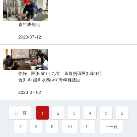
青年成長記
2023-07-12
你好，團(tuán)十九大丨青春熱議團(tuán)代
會(huì) 銀川水務(wù)青年有話說
2023-07-02
上一頁
1
2
3
4
5
6
7
8
9
10
11
下一頁