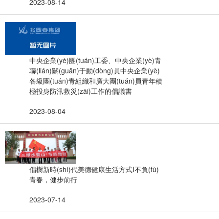
2023-08-14
中央企業(yè)團(tuán)工委、中央企業(yè)青
聯(lián)關(guān)于動(dòng)員中央企業(yè)
各級團(tuán)青組織和廣大團(tuán)員青年積
極投身防汛救災(zāi)工作的倡議書
2023-08-04
倡樹新時(shí)代美德健康生活方式I不負(fù)
青春，健步前行
2023-07-14